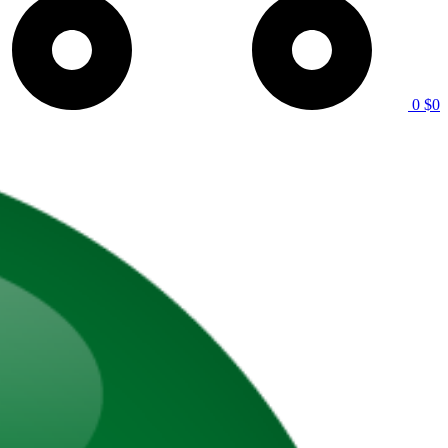
0
$
0