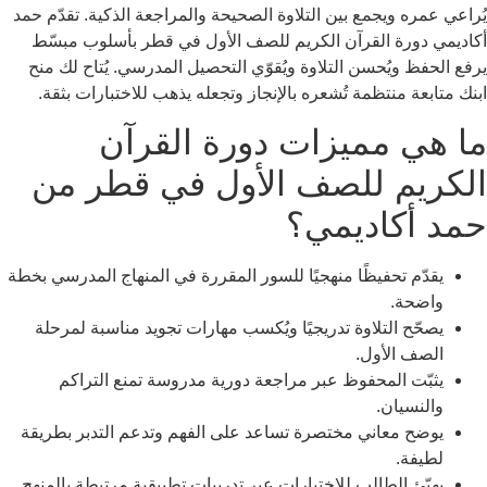
يُراعي عمره ويجمع بين التلاوة الصحيحة والمراجعة الذكية. تقدّم حمد
أكاديمي دورة القرآن الكريم للصف الأول في قطر بأسلوب مبسّط
يرفع الحفظ ويُحسن التلاوة ويُقوّي التحصيل المدرسي. يُتاح لك منح
ابنك متابعة منتظمة تُشعره بالإنجاز وتجعله يذهب للاختبارات بثقة.
ما هي مميزات دورة القرآن
الكريم للصف الأول في قطر من
حمد أكاديمي؟
يقدّم تحفيظًا منهجيًا للسور المقررة في المنهاج المدرسي بخطة
واضحة.
يصحّح التلاوة تدريجيًا ويُكسب مهارات تجويد مناسبة لمرحلة
الصف الأول.
يثبّت المحفوظ عبر مراجعة دورية مدروسة تمنع التراكم
والنسيان.
يوضح معاني مختصرة تساعد على الفهم وتدعم التدبر بطريقة
لطيفة.
يهيّئ الطالب للاختبارات عبر تدريبات تطبيقية مرتبطة بالمنهج.