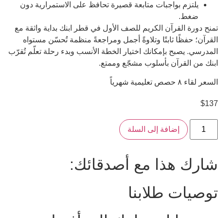
يلتزم بواجبات متابعة قصيرة تحافظ على الاستمرارية دون
ضغط.
تمنح دورة القرآن الكريم للصف الأول في قطر ابنك بداية واثقة مع
القرآن؛ حفظًا ثابتًا وتلاوةً أجمل ومراجعةً منظمة تُحسّن مستواه
المدرسي. يصبح بإمكانك اختيار الخطة الأنسب وبدء رحلة تعلّم تُقرّب
ابنك من القرآن بأسلوب مشجّع وممتع.
السعر لقاء ٨ حصص تعليمية شهرياً
$
137
مية
إضافة إلى السلة
لقرآن
لكريم
لصف
شارك هذا مع أصدقائك:
لأول
توصيات طلابنا