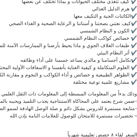
✔️ كيف تتغذى مختلف الحيوانات و بماذا تختلف عن بعضها
✔️ هرم الدليل الغذائي
✔️الكائنات الحية و التكيف معها
✔️كيف نعتني بصحتنا و أسناننا و الرعاية الصحية و الغذاء الصحي
✔️ الكون و النظام الشمسي
✔️ خصائص كواكب النظام الشمسي
✔️ طبقات الغلاف الجوي و ماذا يحيط بأرضنا و الممارسات الآمنة ل
✔️ أثر النظام البيئي
✔️تكامل أجسامنا و مالذي يساعد جسمنا على أداء وظائفه
✔️ العلوم المتكاملة و كيفية العناية بأنفسنا و الاسعافات الأولية المخت
✔️ الظواهر الطبيعية و خصائص و أداء الكواكب و النجوم و مقارنة ال
✔️ مشاريع علمية توعية مختلفة
وذلك بدءاً من المعلومات المبسطة إلى المعلومات ذات الثقل العلمي اله
-ضمن شرح يعتمد على المحاكاة الاستنتاجية يجذب التلميذ ويحببه بالماد
-متابعة مستمرة للدروس بشكل دائم و صلة الوصل الهادفة لسمو الطالب
– تحضيرات مستمرة للامتحان للوصول للعلامات التامة بإذن الله
السعر لقاء ٨ حصص تعليمية شهرياً