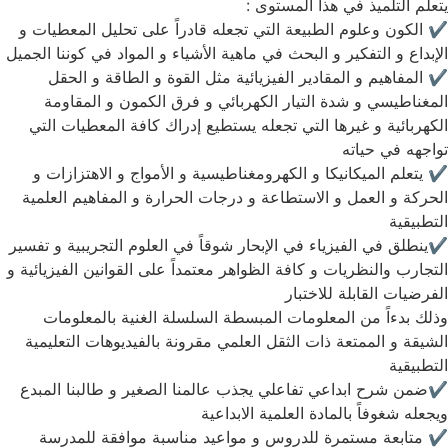
يتعلم التلميذ في هذا المستوى :
✔️ الكون وعلوم الطبيعة التي تجعله قادراً على تحليل المعطيات و
الإبداع و التفكير و البحث في ماهية الأشياء و المواد في كوننا الجميل
✔️ المفاهيم و المقادير الفيزيائية مثل القوة و الطاقة و الحقل
المغناطيسي و شدة التيار الكهربائي و فرق الكمون و المقاومة
الكهربائية و غيرها التي تجعله يستطيع إدراك كافة المعطيات التي
تواجهه في حياته
✔️ يتعلم الميكانيكا و الكهرومغناطيسية و الأمواج و الاهتزازات و
الحركة و العمل و الاستطاعة و درجات الحرارة و المفاهيم العلمية
التطبيقية
✔️ينطلق في الفيزياء في الإبحار شوقاً في العلوم التجريبية و تفسير
التجارب والنظريات و كافة الظواهر معتمداً على القوانين الفيزيائية و
الفرضيات القابلة للاختبار
وذلك بدءاً من المعلومات المبسطة السلسلة الغنية بالمعلومات
الشيقة و الممتعة ذات الثقل العلمي مقرونة بالفيديوهات التعليمية
التطبيقية
✔️ضمن شرح ابداعي تفاعلي يجذب عالمنا الصغير و طالبنا المبدع
ويجعله شغوفاً بالمادة العلمية الابداعية
✔️ متابعة مستمرة للدروس و مواعيد مناسبة موافقة للمدرسة