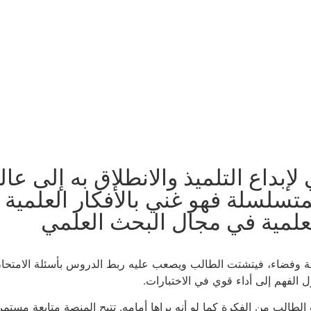
بداع التلميذ والانطلاق به إلى عال
تسلسلة فهو غني بالأفكار العلمية 
علمية في مجال البحث العلمي
ئة وفضاء، فيتشتت الطالب ويصعب عليه ربط الدروس بأسئلة الامتحان
 الفهم إلى أداء قوي في الاختبارات.
رب الطالب من الفكرة كما لو أنه يراها أمامه. تتيح المنصة متابعة 