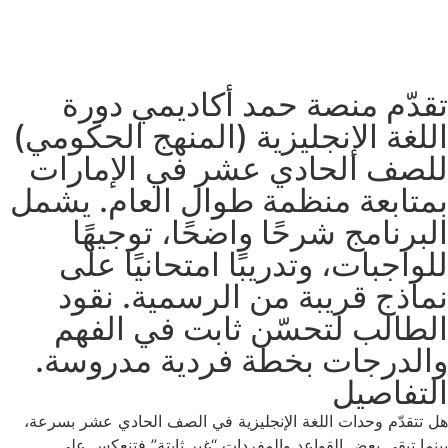
تقدّم منصة حمد أكاديمي دورة
اللغة الإنجليزية (المنهج الحكومي)
للصف الحادي عشر في الإمارات
بمتابعة منظمة طوال العام. يشمل
البرنامج شرحًا واضحًا، توجيهًا
للواجبات، وتدريبًا امتحانيًا على
نماذج قريبة من الرسمية. نقود
الطالب لتحسّن ثابت في الفهم
والدرجات بخطة فردية مدروسة.
التفاصيل
هل تتقدّم وحدات اللغة الإنجليزية في الصف الحادي عشر بسرعة،
بينما تبقى بعض القواعد والمفردات “غير ثابتة” فتنعكس على