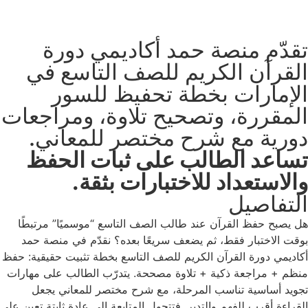
تقدّم منصة حمد أكاديمي دورة
القرآن الكريم للصف التاسع في
الإمارات بخطة تحفيظ للسور
المقررة، وتصحيح تلاوة، ومراجعات
دورية مع شرح مختصر للمعاني.
تساعد الطالب على ثبات الحفظ
والاستعداد للاختبارات بثقة.
التفاصيل
هل يصبح حفظ القرآن عند طالب الصف التاسع “موسميًا” مرتبطًا
بوقت الاختبار فقط، ثم يضعف سريعًا بعده؟ نقدّم في منصة حمد
أكاديمي دورة القرآن الكريم للصف التاسع بخطة تثبيت حقيقية: حفظ
منظم + مراجعة ذكية + تلاوة مصححة. يتدرّب الطالب على مهارات
تجويد أساسية تناسب المرحلة، مع شرح مختصر للمعاني يجعل
القراءة أقرب للفهم والتدبر. فتتحول المتابعة إلى عادة ثابتة تعين على