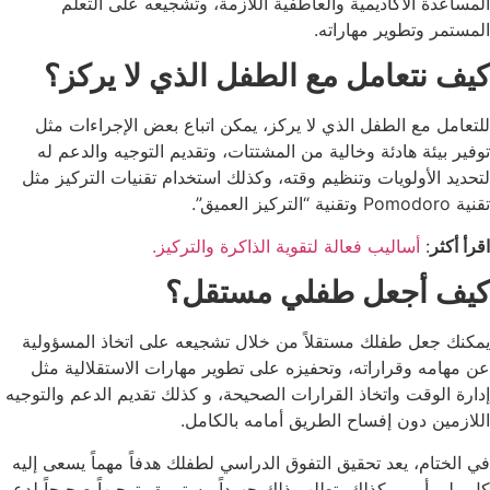
المساعدة الأكاديمية والعاطفية اللازمة، وتشجيعه على التعلم
المستمر وتطوير مهاراته.
كيف نتعامل مع الطفل الذي لا يركز؟
للتعامل مع الطفل الذي لا يركز، يمكن اتباع بعض الإجراءات مثل
توفير بيئة هادئة وخالية من المشتتات، وتقديم التوجيه والدعم له
لتحديد الأولويات وتنظيم وقته، وكذلك استخدام تقنيات التركيز مثل
تقنية Pomodoro وتقنية “التركيز العميق”.
اقرأ أكثر
:
أساليب فعالة لتقوية الذاكرة والتركيز.
كيف أجعل طفلي مستقل؟
يمكنك جعل طفلك مستقلاً من خلال تشجيعه على اتخاذ المسؤولية
عن مهامه وقراراته، وتحفيزه على تطوير مهارات الاستقلالية مثل
إدارة الوقت واتخاذ القرارات الصحيحة، و كذلك تقديم الدعم والتوجيه
اللازمين دون إفساح الطريق أمامه بالكامل.
في الختام، يعد تحقيق التفوق الدراسي لطفلك هدفاً مهماً يسعى إليه
كل ولي أمر. وكذلك يتطلب ذلك جهوداً مستمرة وتوجيهاً صحيحاً لدعم