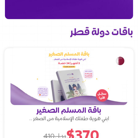
باقات دولة قطر
باقة المسلم الصغير
ابني هوية طفلك الإسلامية من الصغر ..
$
370
بدل410