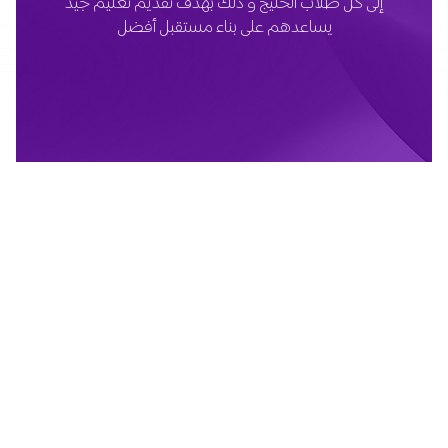
إلى كل طلاب الخليج و ذلك بهدف تقديم تعليم جيد
يساعدهم على بناء مستقبل أفضل
هذا النشاط التجاري تابع لبرايت ليرن ذ م م