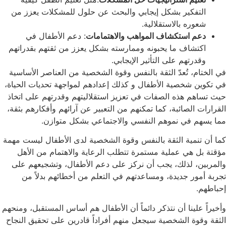
التفكير بشكل إيجابي والبحث عن حلول للمشكلات يعزز من
شعوره بالاستقلالية.
دعم استكشاف المواهب والاهتمامات
: دعم الأطفال في
اكتشاف ما يحبونه وممارسته بشكل يعزز من ثقتهم بقدراتهم
وقدرتهم على التأثير الإيجابي.
في الختام، تُعدّ الثقة بالنفس وقوة الشخصية من العناصر الأساسية
في تكوين شخصية الأطفال و كذلك إعدادهم لمواجهة تحديات الحياة،
حيث تساهم هذه الصفات في تعزيز استقلاليتهم وقدرتهم على اتخاذ
القرارات الصائبة، كما تمكنهم من التعبير عن آرائهم وأفكارهم بثقة،
مما يسهم في نموهم النفسي والاجتماعي بشكل متوازن.
كما أن تنمية الثقة بالنفس وقوة الشخصية لدى الأطفال ليست مهمة
مؤقتة بل هي عملية مستمرة تتطلب الرعاية والاهتمام من الأهل
والمربين،
لذلك، يجب أن نركز على دعم الأطفال، وتشجيعهم على
تجربة أمور جديدة، ومساعدتهم في التعلم من أخطائهم بدلاً من
إحباطهم.
وأخيراً علينا أن نتذكر دائماً أن الأطفال هم أساس المستقبل، ومنحهم
الثقة وقوة الشخصية سيجعل منهم أفراداً قادرين على تحقيق النجاح