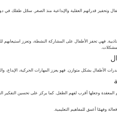
فال وتحفيز قدراتهم العقلية والإبداعية منذ الصغر. سجّل طفلك في دورا
وجاذبية. فهي تحفز الأطفال على المشاركة النشطة، وتعزز استيعابهم ل
لمشكلات.
ل
رات الأطفال بشكل متوازن. فهو يعزز المهارات الحركية، الإبداع، والل
ة
يم المعقدة وجعلها أقرب لفهم الطفل. كما يركز على تحسين التفكير ا
لة وفهمًا أعمق للمفاهيم التعليمية.