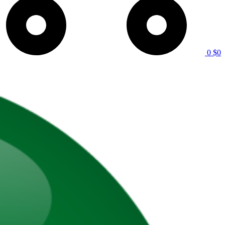
0
$
0