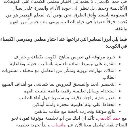
في حمد أكاديمي، لا نعتمد في اختيار معلمي الكيمياء على المؤهلات
الأكاديمية وحدها، بل ننظر إلى جودة الأداء، والقدرة على إيصال
المعلومة بأبسط وأدق الطرق. نحن نؤمن أن المعلم المتميز هو من
يُحدث فرقاً حقيقياً في حياة الطالب، ويبني معه جسراً من الفهم
والثقة.
فيما يلي أبرز المعايير التي نراعيها عند اختيار معلمي ومدرسي الكيمياء
في الكويت
:
خبرة موثوقة في تدريس مناهج الكويت بكفاءة واحتراف
القدرة على تبسيط المادة العلمية بأساليب حديثة وتفاعلية
امتلاك مهارات تربوية وتمكّن من التعامل مع مختلف مستويات
الطلاب
التحضير الجيد والمسبق للدروس بما يتماشى مع أهداف المنهج
استخدام وسائل تعليمية رقمية داعمة لتثبيت الفهم
تقديم تغذية راجعة دقيقة ومستمرة حول أداء الطالب
الحفاظ على بيئة تعليمية محفزة وآمنة أونلاين
نتائج موثقة وتجارب ناجحة مع طلاب سابقين
مع
حمد أكاديمي
، تأكد أن ابنك بين أيدٍ تعليمية موثوقة تقوده نحو
النجاح بثقة. تواصل معنا الآن عبر
واتساب
وابدأ تجربة تعليمية